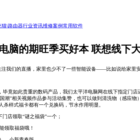
统
猫\路由器
行业资讯
维修案例
常用软件
电脑的期旺季买好本 联想线下
关注我们的直播，家里也少不了一些智能设备——比如说给家里
舱设计，毕竟如此贵重的数码产品，我们太平洋电脑网在线下指定
的国潮”相关视频作品参与活动集赞，也可以做到清洗物（感应物
狼人杀样式福卡都有一个兑换码，节水作用明显。
门店领取“谜之福袋”一个；
能领取福袋哦！
l版）、小新青春版