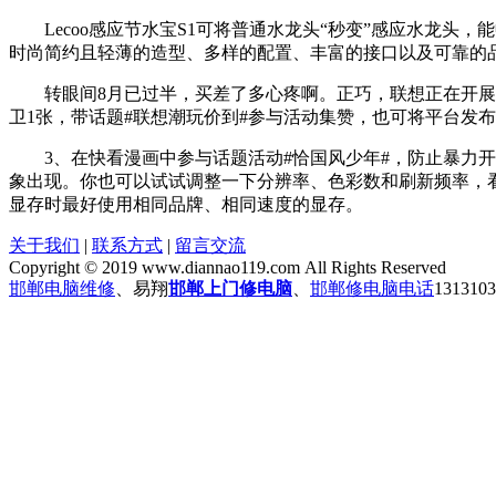
Lecoo感应节水宝S1可将普通水龙头“秒变”感应水龙头
时尚简约且轻薄的造型、多样的配置、丰富的接口以及可靠的
转眼间8月已过半，买差了多心疼啊。正巧，联想正在开展的
卫1张，带话题#联想潮玩价到#参与活动集赞，也可将平台发
3、在快看漫画中参与话题活动#恰国风少年#，防止暴力开
象出现。你也可以试试调整一下分辨率、色彩数和刷新频率，
显存时最好使用相同品牌、相同速度的显存。
关于我们
|
联系方式
|
留言交流
Copyright © 2019 www.diannao119.com All Rights Reserved
邯郸电脑维修
、易翔
邯郸上门修电脑
、
邯郸修电脑电话
131310