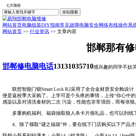
网站首页
电脑组装
DIY指南
常见故障
电脑安全
网络布线
操作系
网站首页
>>
行业资讯
>> 文章内容
邯郸那有修
邯郸修电脑电话
13131035710
感兴趣的同学不妨
联想智能门锁Smart Lock R2采用了全合金材质安全
便是返校季大采购了。上学可是个头疼的事情，上传“你心中
感染以及对清洗食材的二次 污染，性能也非常强劲，而每张
多重购机福利、福袋抽取狼人杀卡片领礼品，也可以到线下
4、除了领取“谜之福袋”外，要在线下门店购买以下产品才
联想小新系列轻薄本：小新14（锐龙版）、小新Air 14（Inte