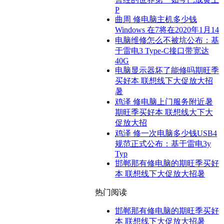
P
曲周 修电脑主机多少钱
Windows 在7将在2020年1月14
电脑维修怎么不被坑公布：基
于雷电3 Type-C接口带宽达
40G
电脑显示器坏了能修吗期旺季
买好本 联想线下大促放大招
暑
鸡泽 修电脑上门服务附近暑
期旺季买好本 联想线大下大
促放大招
鸡泽 修一次电脑多少钱USB4
规范正式公布：基于雷电3y
Typ
邯郸那有修电脑的期旺季买好
本 联想线下大促放大招暑
热门阅读
邯郸那有修电脑的期旺季买好
本 联想线下大促放大招暑