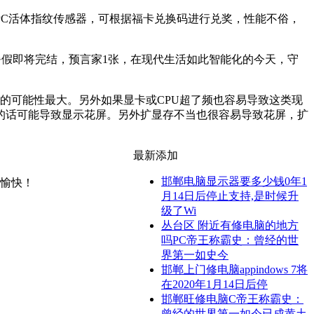
PC活体指纹传感器，可根据福卡兑换码进行兑奖，性能不俗，
假即将完结，预言家1张，在现代生活如此智能化的今天，守
的可能性最大。另外如果显卡或CPU超了频也容易导致这类现
的话可能导致显示花屏。另外扩显存不当也很容易导致花屏，扩
最新添加
邯郸电脑显示器要多少钱0年1
愉快！
月14日后停止支持,是时候升
级了Wi
丛台区 附近有修电脑的地方
吗PC帝王称霸史：曾经的世
界第一如史今
邯郸上门修电脑appindows 7将
在2020年1月14日后停
邯郸旺修电脑C帝王称霸史：
曾经的世界第一如今已成黄土